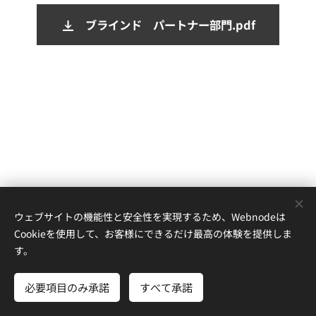
ブラインド パートナー部門.pdf
ウェブサイトの機能性と安全性を実現するため、Webnodeは
Cookieを使用して、お客様にできるだけ最高の体験を提供しま
公益社団法人 日本ダンス議会 〒104－0032
東京都中央区八丁堀
す。
2-22-6高野ビル4階 TEL03-3297-2105 FAX:03-3297-2107
ＪＤＣ公式ＨＰ
Cookie
必要項目のみ承諾
すべて承諾